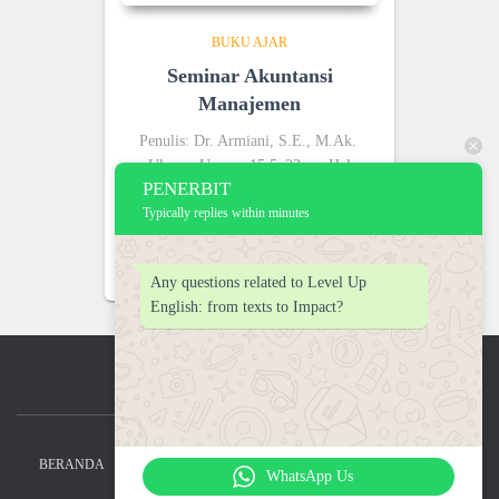
BUKU AJAR
Seminar Akuntansi
Manajemen
Penulis: Dr. Armiani, S.E., M.Ak.
Ukuran Unesco 15,5x23cm, Hal
PENERBIT
83. ISBN: 978-634-04-5244-0.
Typically replies within minutes
Harga 75.000
Any questions related to Level Up
English: from texts to Impact?
BERANDA
LAYANAN
KIRIM NASKAH
INFORMASI
WhatsApp Us