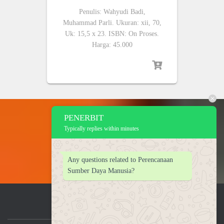
Penulis: Wahyudi Badi,
Muhammad Parli. Ukuran: xii, 70,
Uk: 15,5 x 23. ISBN: On Proses.
Harga: 45.000
PENERBIT
Typically replies within minutes
Any questions related to Perencanaan
Sumber Daya Manusia?